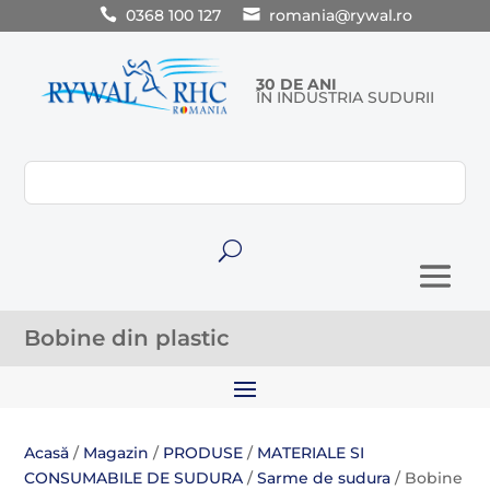
0368 100 127
romania@rywal.ro
30 DE ANI
ÎN INDUSTRIA SUDURII
U
Bobine din plastic
Acasă
/
Magazin
/
PRODUSE
/
MATERIALE SI
CONSUMABILE DE SUDURA
/
Sarme de sudura
/ Bobine