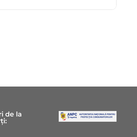
i de la
ți: