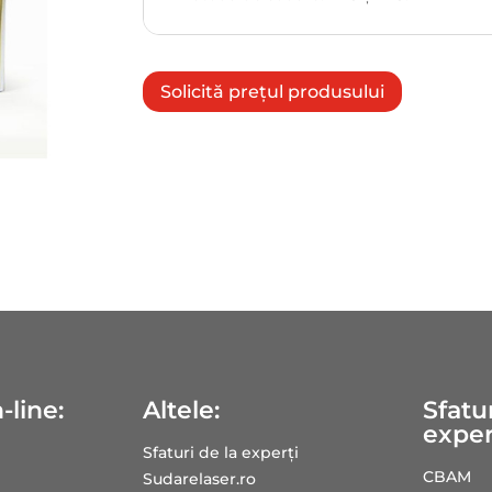
Solicită prețul produsului
-line:
Altele:
Sfatur
exper
Sfaturi de la experți
CBAM
Sudarelaser.ro