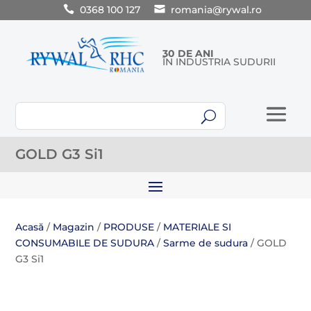
0368 100 127
romania@rywal.ro
30 DE ANI
ÎN INDUSTRIA SUDURII
U
GOLD G3 Si1
Acasă
/
Magazin
/
PRODUSE
/
MATERIALE SI
CONSUMABILE DE SUDURA
/
Sarme de sudura
/ GOLD
G3 Si1