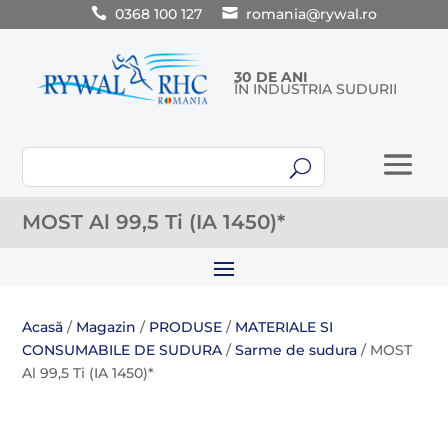
0368 100 127
romania@rywal.ro
30 DE ANI
ÎN INDUSTRIA SUDURII
U
MOST Al 99,5 Ti (IA 1450)*
Acasă
/
Magazin
/
PRODUSE
/
MATERIALE SI
CONSUMABILE DE SUDURA
/
Sarme de sudura
/ MOST
Al 99,5 Ti (IA 1450)*