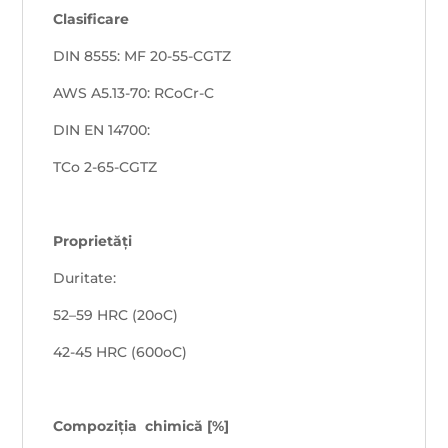
Clasificare
DIN 8555: MF 20-55-CGTZ
AWS A5.13-70: RCoCr-C
DIN EN 14700:
TCo 2-65-CGTZ
Proprietăți
Duritate:
52–59 HRC (20oC)
42-45 HRC (600oC)
Compoziția
chimică [%]