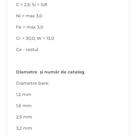
C = 2,5; Si = 0,8
Ni = max 3,0
Fe = max 3,0
Cr = 30,0; W = 13,0
Ce - restul
Diametre
și număr de catalog
Diametre bare:
1,2 mm
1,6 mm
2,5 mm
3,2 mm