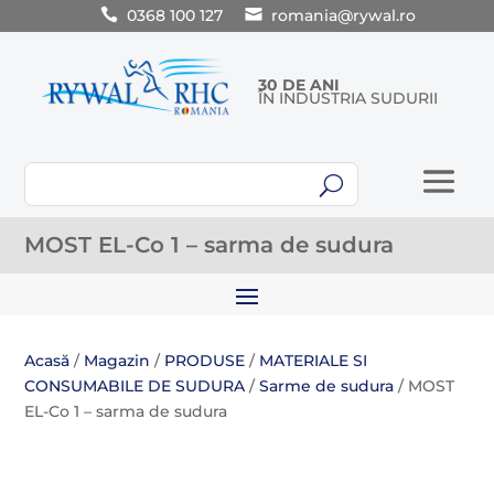
0368 100 127
romania@rywal.ro
30 DE ANI
ÎN INDUSTRIA SUDURII
U
MOST EL-Co 1 – sarma de sudura
Acasă
/
Magazin
/
PRODUSE
/
MATERIALE SI
CONSUMABILE DE SUDURA
/
Sarme de sudura
/ MOST
EL-Co 1 – sarma de sudura