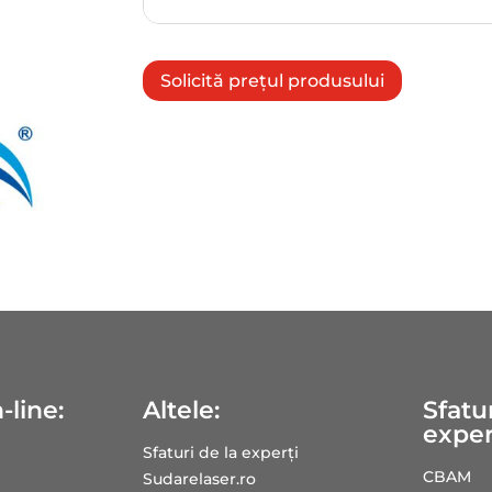
Solicită prețul produsului
-line:
Altele:
Sfatur
exper
Sfaturi de la experți
CBAM
Sudarelaser.ro