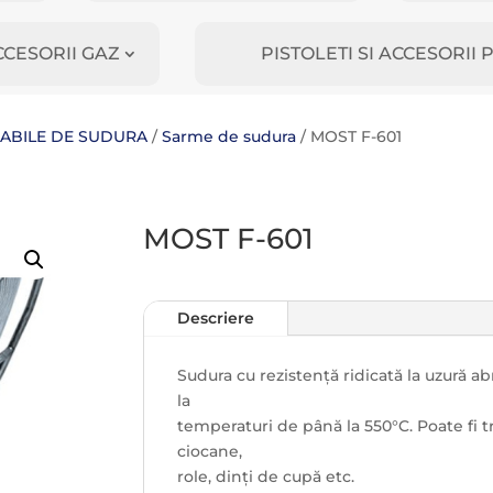
CCESORII GAZ
PISTOLETI SI ACCESORI
MABILE DE SUDURA
/
Sarme de sudura
/ MOST F-601
MOST F-601
Descriere
Sudura cu rezistență ridicată la uzură ab
la
temperaturi de până la 550°C. Poate fi tr
ciocane,
role, dinți de cupă etc.