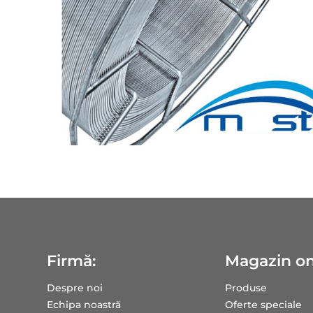
Firmă:
Magazin on
Despre noi
Produse
Echipa noastră
Oferte speciale