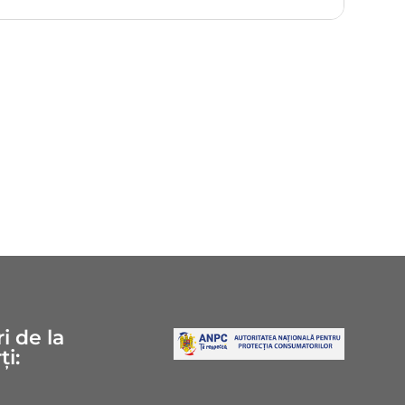
i de la
ți: