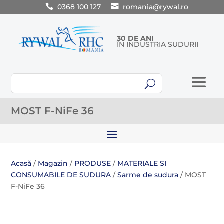
0368 100 127
romania@rywal.ro
30 DE ANI
ÎN INDUSTRIA SUDURII
U
MOST F-NiFe 36
Acasă
/
Magazin
/
PRODUSE
/
MATERIALE SI
CONSUMABILE DE SUDURA
/
Sarme de sudura
/ MOST
F-NiFe 36