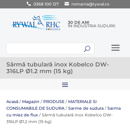
0368 100 127
romania@rywal.ro
30 DE ANI
ÎN INDUSTRIA SUDURII
U
Sârmă tubulară inox Kobelco DW-
316LP Ø1.2 mm (15 kg)
Acasă
/
Magazin
/
PRODUSE
/
MATERIALE SI
CONSUMABILE DE SUDURA
/
Sarme de sudura
/
Sarma
cu miez de flux
/ Sârmă tubulară inox Kobelco DW-
316LP Ø1.2 mm (15 kg)