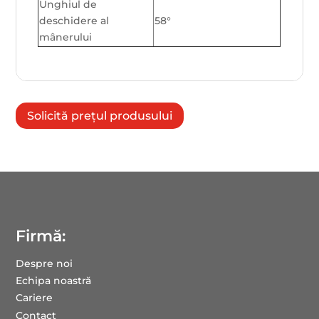
Unghiul de
deschidere al
58°
mânerului
Solicită prețul produsului
Firmă:
Despre noi
Echipa noastră
Cariere
Contact