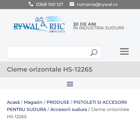
0368 100 127
romania@rywal.ro
30 DE ANI
ÎN INDUSTRIA SUDURII
U
Cleme orizontale HS-12265
Acasă
/
Magazin
/
PRODUSE
/
PISTOLETI SI ACCESORII
PENTRU SUDURA
/
Accesorii sudura
/ Cleme orizontale
HS-12265