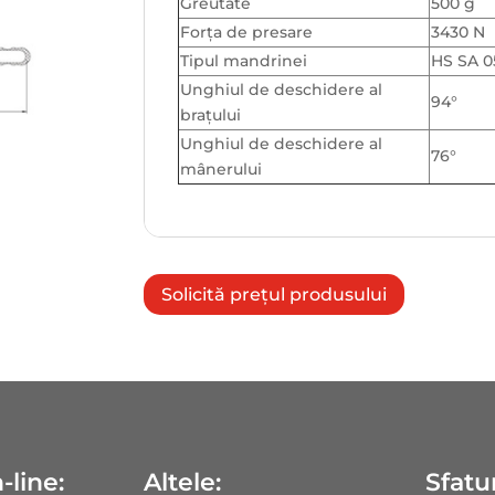
Greutate
500 g
Forța de presare
3430 N
Tipul mandrinei
HS SA 0
Unghiul de deschidere al
94°
brațului
Unghiul de deschidere al
76°
mânerului
Solicită prețul produsului
-line:
Altele:
Sfatur