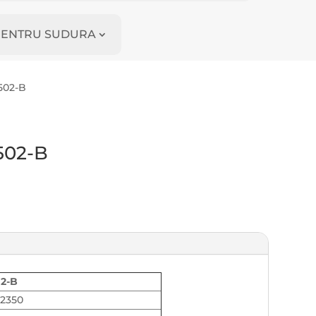
I PENTRU SUDURA
502-B
502-B
2-B
02350