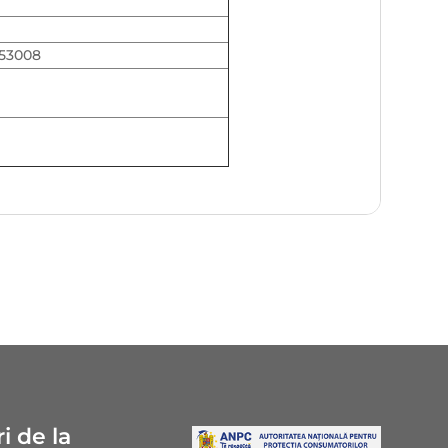
53008
i de la