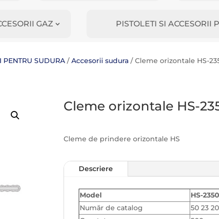
CCESORII GAZ
PISTOLETI SI ACCESORI
II PENTRU SUDURA
/
Accesorii sudura
/ Cleme orizontale HS-23
Cleme orizontale HS-23
Cleme de prindere orizontale HS
Descriere
Model
HS-2350
Număr de catalog
50 23 2