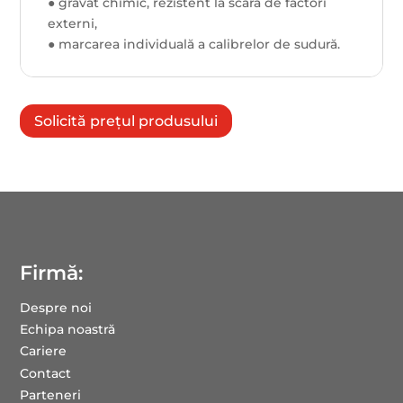
● gravat chimic, rezistent la scară de factori
externi,
● marcarea individuală a calibrelor de sudură.
Solicită prețul produsului
Firmă:
Despre noi
Echipa noastră
Cariere
Contact
Parteneri