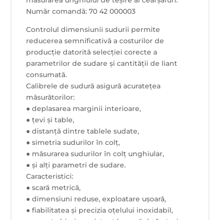
măsurarea unghiului de teșire al cearșafuri.
Număr comandă: 70 42 000003
Controlul dimensiunii sudurii permite
reducerea semnificativă a costurilor de
producție datorită selecției corecte a
parametrilor de sudare și cantității de liant
consumată.
Calibrele de sudură asigură acuratețea
măsurătorilor:
● deplasarea marginii interioare,
● țevi și table,
● distanță dintre tablele sudate,
● simetria sudurilor în colț,
● măsurarea sudurilor în colț unghiular,
● și alți parametri de sudare.
Caracteristici:
● scară metrică,
● dimensiuni reduse, exploatare ușoară,
● fiabilitatea și precizia oțelului inoxidabil,