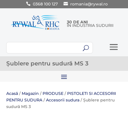
0368 100 127
romania@rywal.ro
30 DE ANI
ÎN INDUSTRIA SUDURII
U
Șublere pentru sudură MS 3
Acasă
/
Magazin
/
PRODUSE
/
PISTOLETI SI ACCESORII
PENTRU SUDURA
/
Accesorii sudura
/ Șublere pentru
sudură MS 3