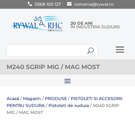
0368 100 127
romania@rywal.ro
30 DE ANI
ÎN INDUSTRIA SUDURII
U
M240 SGRIP MIG / MAG MOST
Acasă
/
Magazin
/
PRODUSE
/
PISTOLETI SI ACCESORII
PENTRU SUDURA
/
Pistoleti de sudura
/ M240 SGRIP
MIG / MAG MOST