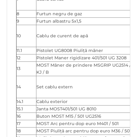
8
Furtun negru de gaz
9
Furtun albastru 5x1,5
10
Cablu de curent de apă
11.1
Pistolet UG8008 Piuliță mâner
12
Pistolet Maner rigidizare 401/501 UG 3208
MOST Mâner de prindere MSGRIP UG2514 /
13
KJ / B
14
Set cablu extern
14.1
Cablu exterior
15.1
Janta MOST401/501 UG 8010
16
Buton MOST M15 / 501 UG2516
17
MOST Arc pentru dop euro M401 / 501
18
MOST Piuliță arc pentru dop euro M36 / 501