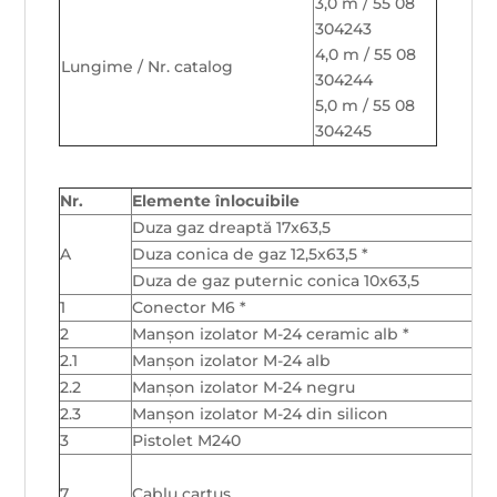
3,0 m / 55 08
304243
4,0 m / 55 08
Lungime / Nr. catalog
304244
5,0 m / 55 08
304245
Nr.
Elemente înlocuibile
Duza gaz dreaptă 17x63,5
A
Duza conica de gaz 12,5x63,5 *
Duza de gaz puternic conica 10x63,5
1
Conector M6 *
2
Manșon izolator M-24 ceramic alb *
2.1
Manșon izolator M-24 alb
2.2
Manșon izolator M-24 negru
2.3
Manșon izolator M-24 din silicon
3
Pistolet M240
7
Cablu cartus