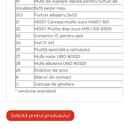
19
Mufă de cuplare rapidă pentru furtun ø6
douăzeci
5x15 șarpe roșu
5
20.1
Furtun albastru 5x1,5
21
MOST Carcasa mufei euro M401 / 501
22
MOST Piulita dop euro M15 / 501 B1519
23
Conector IC pentru apă
24
Inel O 4x1
25
Piuliță specială a cartușului
27
Mufa rosie UBD 80320
28
Mufa albastra UBD 80320
29
Întăritor de șnur
B
Sfaturi de contact
C.
Cartușe de ghidare
* versiune standard
Solicită prețul produsului