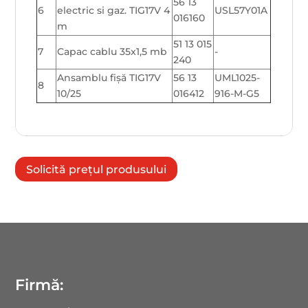
56 13
6
electric si gaz. TIG17V 4
USL57Y01A
016160
m
51 13 015
7
Capac cablu 35x1,5 mb
-
240
Ansamblu fișă TIG17V
56 13
UML1025-
8
10/25
016412
916-M-G5
Solicită prețul produsului
Firmă: