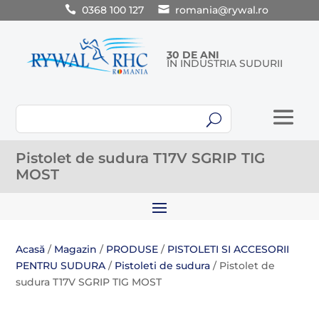
0368 100 127
romania@rywal.ro
30 DE ANI
ÎN INDUSTRIA SUDURII
U
Pistolet de sudura T17V SGRIP TIG
MOST
Acasă
/
Magazin
/
PRODUSE
/
PISTOLETI SI ACCESORII
PENTRU SUDURA
/
Pistoleti de sudura
/ Pistolet de
sudura T17V SGRIP TIG MOST