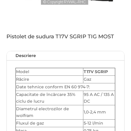
Pistolet de sudura T17V SGRIP TIG MOST
Descriere
Model
T17V SGRIP
Răcire
Gaz
Date tehnice conform EN 60 974-7:
Capacitate de încărcare 35%
95 A AC / 135 A
ciclu de lucru
DC
Diametrul electrozilor de
1,0-2,4 mm
wolfram
Fluxul de gaz
5-12 l/min
Masa
0,75 kg