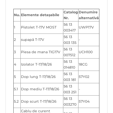
Catalog
Denumire
Nu.
Elemente detașabile
Nr.
alternativă
56 13
1
Pistolet T-17V MOST
UWP17V
003417
56 13
2
supapă T-17V
-
003 135
56 13
3
Piesa de mana TIG17V
UCH100
007512
56 13
4
Izolator T-17/18/26
18CG
014810
56 13
5
Dop lung T-17/18/26
57Y02
003 181
56 13
5.1
Dop mediu T-17/18/26
-
003 251
56 13
5.2
Dop scurt T-17/18/26
57Y04
003270
Cablu de curent