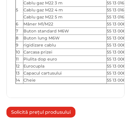
Cablu gaz M22 3 m
55 13 01610
5
Cablu gaz M22 4 m
55 13 01610
Cablu gaz M22 5 m
55 13 016110
6
Mâner M1/M22
55 13 00666
7
Buton standard M6W
55 13 00667
8
Buton lung M6W
55 13 00667
9
rigidizare cablu
55 13 00683
10
Carcasa prizei
55 13 0066
11
Piulita dop euro
55 13 00652
12
Eurocupla
55 13 0066
13
Capacul cartusului
55 13 00669
14
Cheie
55 13 00668
Solicită prețul produsului