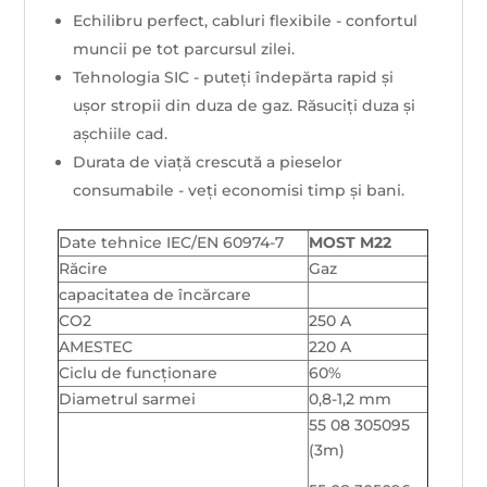
Echilibru perfect, cabluri flexibile - confortul
muncii pe tot parcursul zilei.
Tehnologia SIC - puteți îndepărta rapid și
ușor stropii din duza de gaz. Răsuciți duza și
așchiile cad.
Durata de viață crescută a pieselor
consumabile - veți economisi timp și bani.
Date tehnice IEC/EN 60974-7
MOST M22
Răcire
Gaz
capacitatea de încărcare
CO2
250 A
AMESTEC
220 A
Ciclu de funcționare
60%
Diametrul sarmei
0,8-1,2 mm
55 08 305095
(3m)