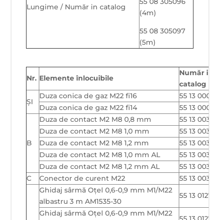
55 08 305096
Lungime / Număr in catalog
(4m)
55 08 305097
(5m)
Număr in
Nr.
Elemente înlocuibile
catalog
Duza conica de gaz M22 fi16
55 13 00073
ŞI
Duza conica de gaz M22 fi14
55 13 00073
Duza de contact M2 M8 0,8 mm
55 13 00328
Duza de contact M2 M8 1,0 mm
55 13 00328
B
Duza de contact M2 M8 1,2 mm
55 13 00329
Duza de contact M2 M8 1,0 mm AL
55 13 00329
Duza de contact M2 M8 1,2 mm AL
55 13 00329
C
Conector de curent M22
55 13 00387
Ghidaj sârmă Oțel 0,6-0,9 mm M1/M22
55 13 01277
albastru 3 m AM1535-30
Ghidaj sârmă Oțel 0,6-0,9 mm M1/M22
55 13 012771