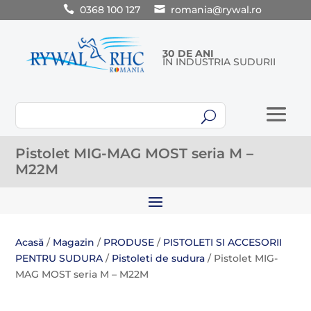
0368 100 127
romania@rywal.ro
30 DE ANI
ÎN INDUSTRIA SUDURII
U
Pistolet MIG-MAG MOST seria M –
M22M
Acasă
/
Magazin
/
PRODUSE
/
PISTOLETI SI ACCESORII
PENTRU SUDURA
/
Pistoleti de sudura
/ Pistolet MIG-
MAG MOST seria M – M22M