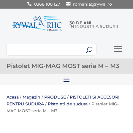
0368 100 127
romania@rywal.ro
30 DE ANI
ÎN INDUSTRIA SUDURII
U
Pistolet MIG-MAG MOST seria M – M3
Acasă
/
Magazin
/
PRODUSE
/
PISTOLETI SI ACCESORII
PENTRU SUDURA
/
Pistoleti de sudura
/ Pistolet MIG-
MAG MOST seria M – M3