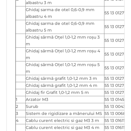
albastru 3 m
Ghidaj sarma de otel 0,6-0,9 mm
55 13 012771
albastru 4 m
Ghidaj sarma de otel 0,6-0,9 mm
55 13 012772
albastru 5 m
Ghidaj sârmă Oțel 1,0-1,2 mm roșu 3
55 13 012783
m
Ghidaj sârmă Oțel 1,0-1,2 mm roșu 4
55 13 012784
m
Ghidaj sârmă Oțel 1,0-1,2 mm roșu 5
55 13 012785
m
Ghidaj sârmă grafit 1,0-1,2 mm 3 m
55 13 012786
Ghidaj sârmă grafit 1,0-1,2 mm 4 m
55 13 012787
Ghidaj fir Grafit 1,0-1,2 mm 5 m
55 13 012788
1
Arzator M3
55 13 014580
2
Surub
55 13 004309
3
Sistem de rigidizare a mânerului MS
55 13 006872
4
Cablu curent electric si gaz M3 3 m
55 13 016111
Cablu curent electric si gaz M3 4 m
55 13 016112