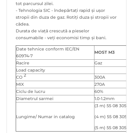
tot parcursul zilei.
- Tehnologia SIC - îndepărtați rapid și ușor
stropii din duza de gaz. Rotiți duza și stropii vor
cădea.
Durata de viață crescută a pieselor
consumabile - veți economisi timp și bani.
Date tehnice conform IEC/EN
MOST M3
60974-7
Racire
Gaz
Load capacity
2
CO
300A
MIX
270A
Ciclu de lucru
60%
Diametrul sarmei
1.0-1.2mm
(3 m) 55 08 30510
Lungime/ Numar in catalog
(4 m) 55 08 305101
(5 m) 55 08 30510