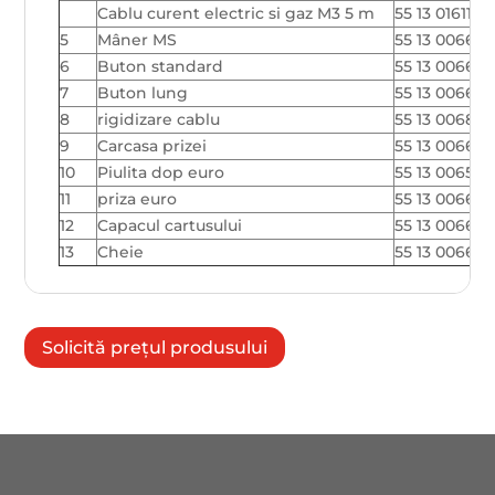
Cablu curent electric si gaz M3 5 m
55 13 016113
5
Mâner MS
55 13 006661
6
Buton standard
55 13 006675
7
Buton lung
55 13 006676
8
rigidizare cablu
55 13 00684
9
Carcasa prizei
55 13 00669
10
Piulita dop euro
55 13 006520
11
priza euro
55 13 00669
12
Capacul cartusului
55 13 006695
13
Cheie
55 13 006685
Solicită prețul produsului