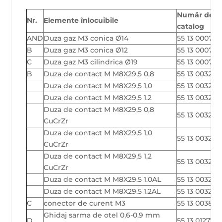
Număr de
Nr.
Elemente înlocuibile
catalog
AND
Duza gaz M3 conica Ø14
55 13 000736
B
Duza gaz M3 conica Ø12
55 13 000737
C
Duza gaz M3 cilindrica Ø19
55 13 000738
B
Duza de contact M M8X29,5 0,8
55 13 003288
Duza de contact M M8X29,5 1,0
55 13 003289
Duza de contact M M8X29,5 1.2
55 13 003290
Duza de contact M M8X29,5 0,8
55 13 003294
CuCrZr
Duza de contact M M8X29,5 1,0
55 13 003295
CuCrZr
Duza de contact M M8X29,5 1,2
55 13 003296
CuCrZr
Duza de contact M M8X29.5 1.0AL
55 13 003291
Duza de contact M M8X29.5 1.2AL
55 13 003292
C
conector de curent M3
55 13 003876
Ghidaj sarma de otel 0,6-0,9 mm
D
55 13 012770