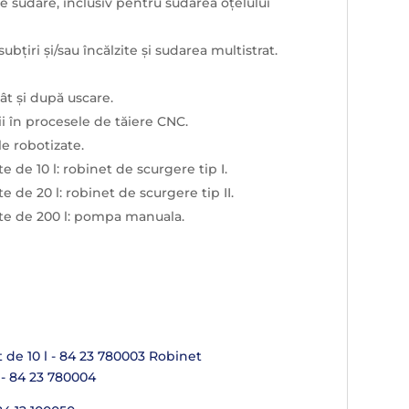
e sudare, inclusiv pentru sudarea oțelului
subțiri și/sau încălzite și sudarea multistrat.
ât și după uscare.
rii în procesele de tăiere CNC.
ile robotizate.
de 10 l: robinet de scurgere tip I.
de 20 l: robinet de scurgere tip II.
te de 200 l: pompa manuala.
 de 10 l - 84 23 780003 Robinet
 - 84 23 780004