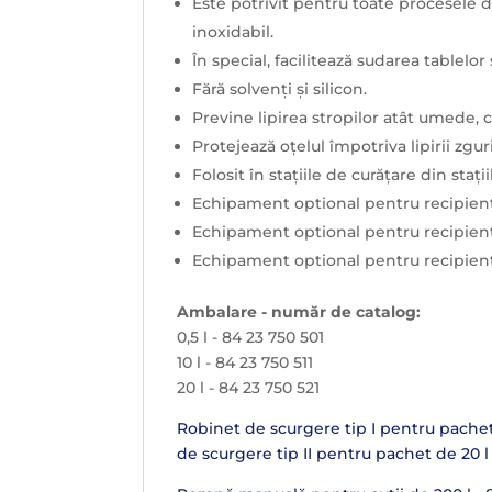
Este potrivit pentru toate procesele d
inoxidabil.
În special, facilitează sudarea tablelor 
Fără solvenți și silicon.
Previne lipirea stropilor atât umede, c
Protejează oțelul împotriva lipirii zgu
Folosit în stațiile de curățare din stați
Echipament optional pentru recipiente 
Echipament optional pentru recipiente 
Echipament optional pentru recipien
Ambalare - număr de catalog:
0,5 l - 84 23 750 501
10 l - 84 23 750 511
20 l - 84 23 750 521
Robinet de scurgere tip I pentru pachet
de scurgere tip II pentru pachet de 20 l