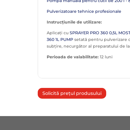
Pompă manuală pentru cutii de 200 l - 
Pulverizatoare tehnice profesionale
Instrucțiunile de utilizare:
Aplicați cu
SPRAYER PRO 360 0,5L MOS
360 1L PUMP
setată pentru pulverizare 
subțire, necurgător al preparatului de l
Perioada de valabilitate:
12 luni
Solicită prețul produsului