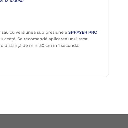
84 12 100050
T
sau cu versiunea sub presiune a
SPRAYER PRO
cu ceață. Se recomandă aplicarea unui strat
a o distanță de min. 50 cm în 1 secundă.