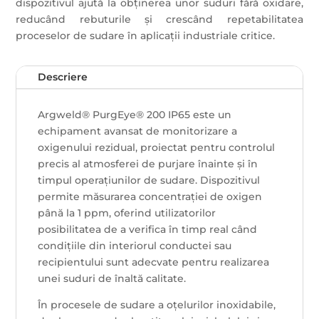
dispozitivul ajută la obținerea unor suduri fără oxidare,
reducând rebuturile și crescând repetabilitatea
proceselor de sudare în aplicații industriale critice.
Descriere
Argweld® PurgEye® 200 IP65 este un
echipament avansat de monitorizare a
oxigenului rezidual, proiectat pentru controlul
precis al atmosferei de purjare înainte și în
timpul operațiunilor de sudare. Dispozitivul
permite măsurarea concentrației de oxigen
până la 1 ppm, oferind utilizatorilor
posibilitatea de a verifica în timp real când
condițiile din interiorul conductei sau
recipientului sunt adecvate pentru realizarea
unei suduri de înaltă calitate.
În procesele de sudare a oțelurilor inoxidabile,