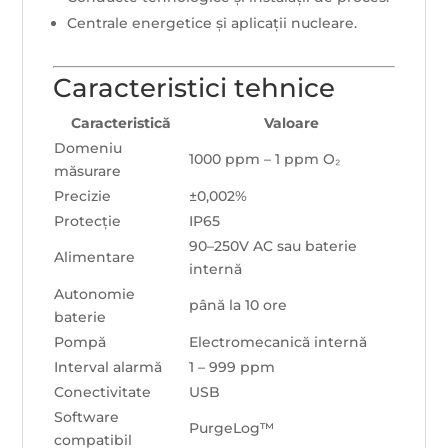
Centrale energetice și aplicații nucleare.
Caracteristici tehnice
Caracteristică
Valoare
Domeniu
1000 ppm – 1 ppm O₂
măsurare
Precizie
±0,002%
Protecție
IP65
90–250V AC sau baterie
Alimentare
internă
Autonomie
până la 10 ore
baterie
Pompă
Electromecanică internă
Interval alarmă
1 – 999 ppm
Conectivitate
USB
Software
PurgeLog™
compatibil