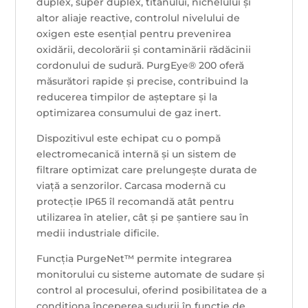
duplex, super duplex, titanului, nichelului și
altor aliaje reactive, controlul nivelului de
oxigen este esențial pentru prevenirea
oxidării, decolorării și contaminării rădăcinii
cordonului de sudură. PurgEye® 200 oferă
măsurători rapide și precise, contribuind la
reducerea timpilor de așteptare și la
optimizarea consumului de gaz inert.
Dispozitivul este echipat cu o pompă
electromecanică internă și un sistem de
filtrare optimizat care prelungește durata de
viață a senzorilor. Carcasa modernă cu
protecție IP65 îl recomandă atât pentru
utilizarea în atelier, cât și pe șantiere sau în
medii industriale dificile.
Funcția PurgeNet™ permite integrarea
monitorului cu sisteme automate de sudare și
control al procesului, oferind posibilitatea de a
condiționa începerea sudurii în funcție de