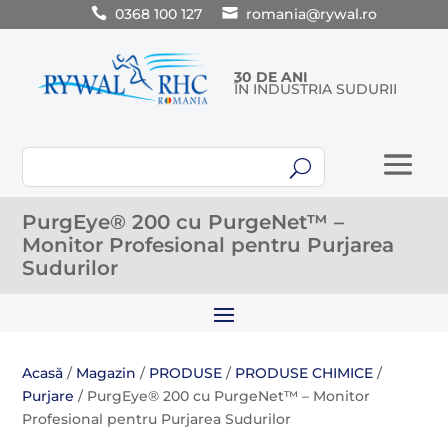
0368 100 127
romania@rywal.ro
30 DE ANI
ÎN INDUSTRIA SUDURII
U
PurgEye® 200 cu PurgeNet™ –
Monitor Profesional pentru Purjarea
Sudurilor
Acasă
/
Magazin
/
PRODUSE
/
PRODUSE CHIMICE
/
Purjare
/ PurgEye® 200 cu PurgeNet™ – Monitor
Profesional pentru Purjarea Sudurilor