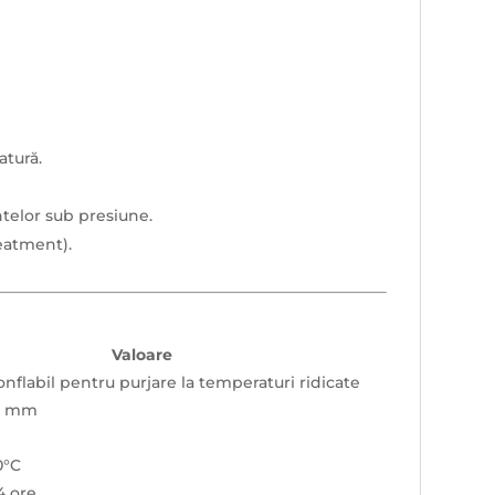
tură.
telor sub presiune.
eatment).
Valoare
nflabil pentru purjare la temperaturi ridicate
35 mm
0°C
4 ore