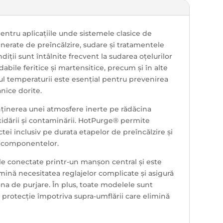
tru aplicațiile unde sistemele clasice de
nerate de preîncălzire, sudare și tratamentele
ții sunt întâlnite frecvent la sudarea oțelurilor
abile feritice și martensitice, precum și în alte
olul temperaturii este esențial pentru prevenirea
anice dorite.
nținerea unei atmosfere inerte pe rădăcina
xidării și contaminării. HotPurge® permite
tei inclusiv pe durata etapelor de preîncălzire și
ii componentelor.
ile conectate printr-un manșon central și este
mină necesitatea reglajelor complicate și asigură
ona de purjare. În plus, toate modelele sunt
protecție împotriva supra-umflării care elimină