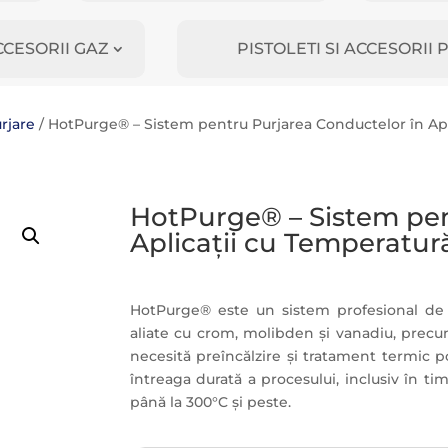
CCESORII GAZ
PISTOLETI SI ACCESORI
rjare
/ HotPurge® – Sistem pentru Purjarea Conductelor în Apl
HotPurge® – Sistem pen
Aplicații cu Temperatur
HotPurge® este un sistem profesional de p
aliate cu crom, molibden și vanadiu, precum 
necesită preîncălzire și tratament termic 
întreaga durată a procesului, inclusiv în tim
până la 300°C și peste.