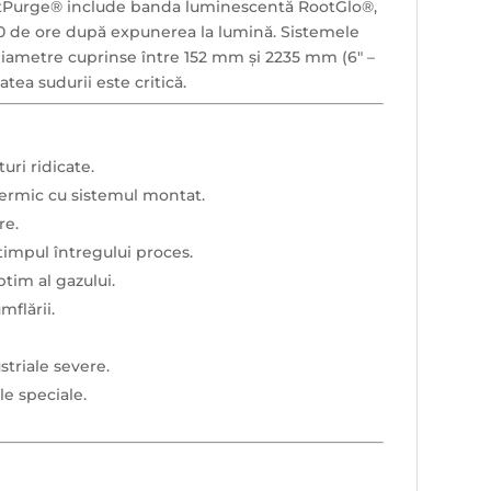
HotPurge® include banda luminescentă RootGlo®,
 20 de ore după expunerea la lumină. Sistemele
 diametre cuprinse între 152 mm și 2235 mm (6" –
tatea sudurii este critică.
ri ridicate.
termic cu sistemul montat.
re.
timpul întregului proces.
tim al gazului.
flării.
ustriale severe.
le speciale.