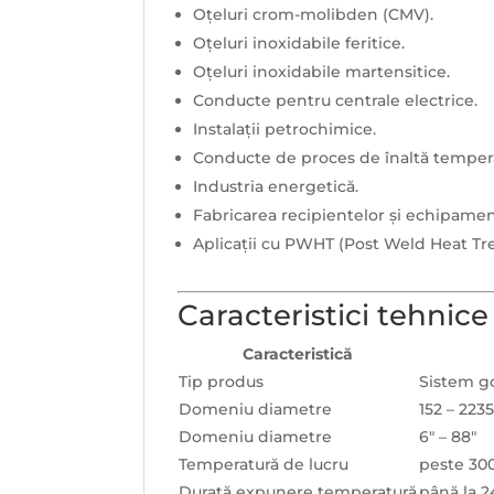
Oțeluri crom-molibden (CMV).
Oțeluri inoxidabile feritice.
Oțeluri inoxidabile martensitice.
Conducte pentru centrale electrice.
Instalații petrochimice.
Conducte de proces de înaltă tempera
Industria energetică.
Fabricarea recipientelor și echipamen
Aplicații cu PWHT (Post Weld Heat Tr
Caracteristici tehnice
Caracteristică
Tip produs
Sistem go
Domeniu diametre
152 – 22
Domeniu diametre
6" – 88"
Temperatură de lucru
peste 30
Durată expunere temperatură
până la 2