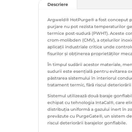
Descriere
Argweld® HotPurge® a fost conceput pen
purjare nu pot rezista temperaturilor ge
termice post-sudură (PWHT). Aceste condi
crom-molibden (CMV), a oțelurilor inoxid
aplicații industriale critice unde contr
fisurilor și obținerea proprietăților mec
În timpul sudării acestor materiale, me
sudurii este esențială pentru evitarea o
păstrarea sistemului în interiorul conduc
tratament termic, fără riscul deteriorăr
Sistemul utilizează două baraje gonflab
echipat cu tehnologia IntaCal®, care eli
distribuția uniformă a gazului inert în z
prevăzute cu PurgeGate®, un sistem de 
riscul deteriorării barajelor gonflabile.