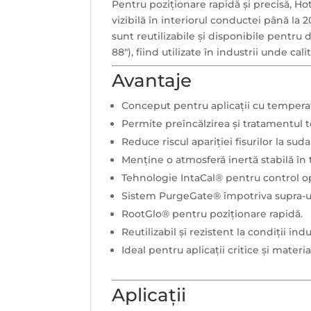
Pentru poziționare rapidă și precisă, 
vizibilă în interiorul conductei până la
sunt reutilizabile și disponibile pentru
88"), fiind utilizate în industrii unde cali
Avantaje
Conceput pentru aplicații cu temperatu
Permite preîncălzirea și tratamentul 
Reduce riscul apariției fisurilor la suda
Menține o atmosferă inertă stabilă în 
Tehnologie IntaCal® pentru control op
Sistem PurgeGate® împotriva supra-um
RootGlo® pentru poziționare rapidă.
Reutilizabil și rezistent la condiții ind
Ideal pentru aplicații critice și materia
Aplicații