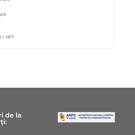
te®
®
 / HFT
i de la
ți: