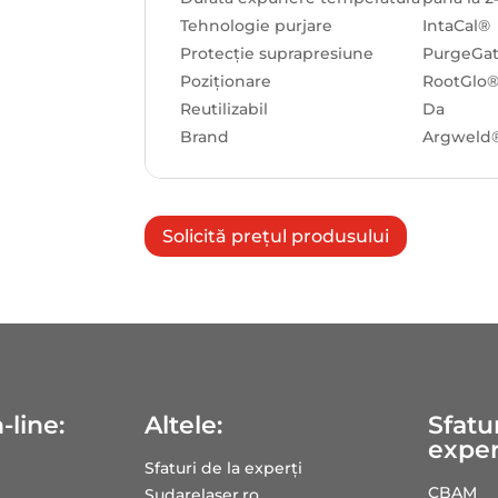
Tehnologie purjare
IntaCal®
Protecție suprapresiune
PurgeGa
Poziționare
RootGlo
Reutilizabil
Da
Brand
Argweld®
Solicită prețul produsului
-line:
Altele:
Sfatur
exper
Sfaturi de la experți
CBAM
Sudarelaser.ro