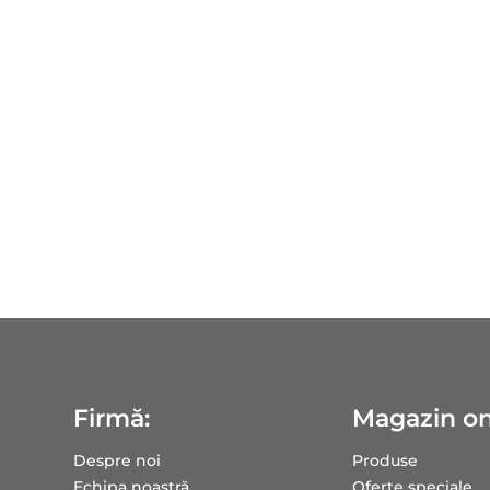
Firmă:
Magazin on
Despre noi
Produse
Echipa noastră
Oferte speciale