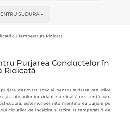
I PENTRU SUDURA
icații cu Temperatură Ridicată
tru Purjarea Conductelor în
ă Ridicată
urjare dezvoltat special pentru sudarea oțelurilor
și a oțelurilor inoxidabile de înaltă rezistență care
post-sudură. Sistemul permite menținerea purjării pe
pul ciclurilor de încălzire și răcire, la temperaturi de