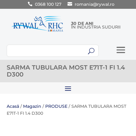
0368 100 127
romania@rywal.ro
30 DE ANI
ÎN INDUSTRIA SUDURII
U
SARMA TUBULARA MOST E71T-1 FI 1.4
D300
Acasă
/
Magazin
/
PRODUSE
/ SARMA TUBULARA MOST
E71T-1 FI 1.4 D300