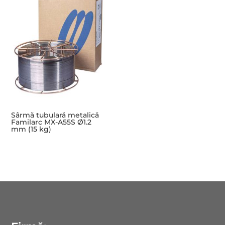
Sârmă tubulară metalică
Familarc MX-A55S Ø1.2
mm (15 kg)