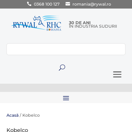
0368 100 127
romania@rywal.ro
30 DE ANI
ÎN INDUSTRIA SUDURII
U
Acasă
/ Kobelco
Kobelco