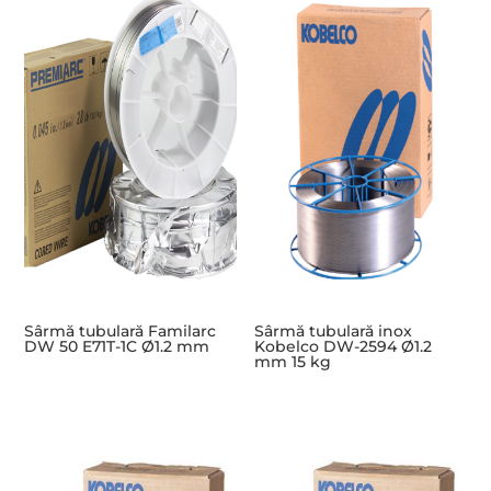
Sârmă tubulară Familarc
Sârmă tubulară inox
DW 50 E71T-1C Ø1.2 mm
Kobelco DW-2594 Ø1.2
mm 15 kg