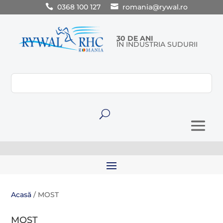
0368 100 127
romania@rywal.ro
30 DE ANI
ÎN INDUSTRIA SUDURII
U
Acasă
/ MOST
MOST