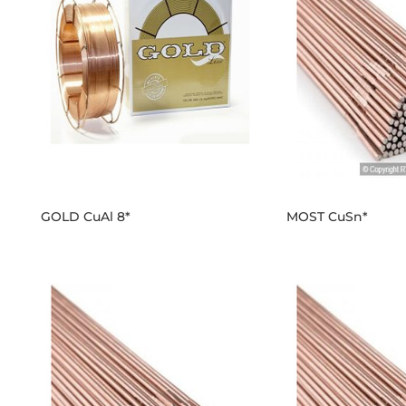
GOLD CuAl 8*
MOST CuSn*