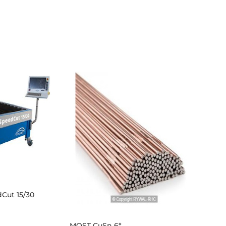
Cut 15/30
MOST CuSn 6*