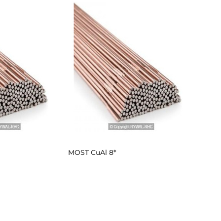
MOST CuAl 8*