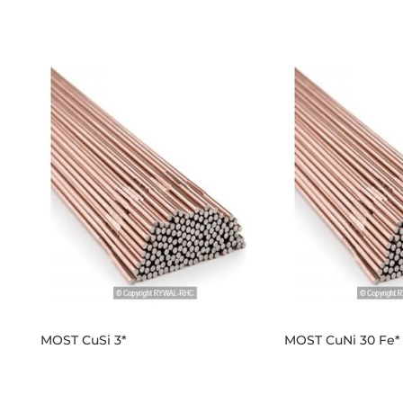
MOST CuSi 3*
MOST CuNi 30 Fe*