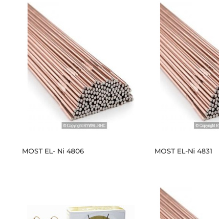
MOST EL- Ni 4806
MOST EL-Ni 4831