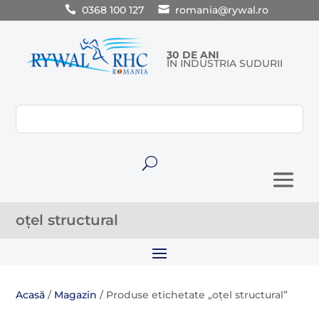
0368 100 127
romania@rywal.ro
30 DE ANI
ÎN INDUSTRIA SUDURII
U
oțel structural
Acasă
/
Magazin
/ Produse etichetate „oțel structural”