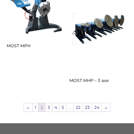
MOST MPH
MOST MHP – 3 axe
←
1
2
3
4
5
…
22
23
24
→