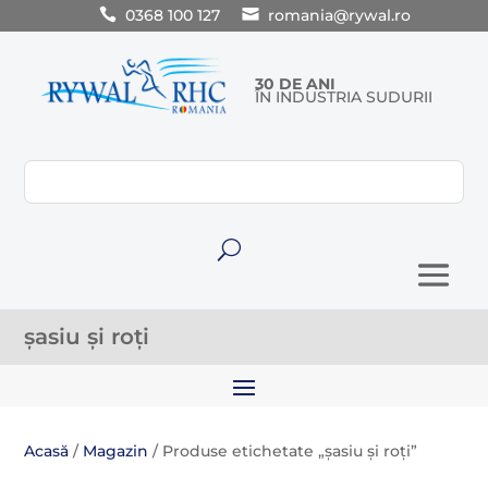
0368 100 127
romania@rywal.ro
30 DE ANI
ÎN INDUSTRIA SUDURII
U
șasiu și roți
Acasă
/
Magazin
/ Produse etichetate „șasiu și roți”