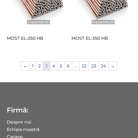
MOST EL-250 HB
MOST EL-350 HB
←
1
2
3
4
5
6
…
22
23
24
→
Firmă:
Despre noi
Echipa noastră
Cariere