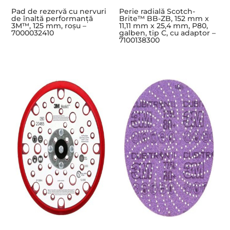
Pad de rezervă cu nervuri
Perie radială Scotch-
de înaltă performanță
Brite™ BB-ZB, 152 mm x
3M™, 125 mm, roșu –
11,11 mm x 25,4 mm, P80,
7000032410
galben, tip C, cu adaptor –
7100138300