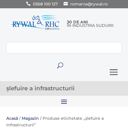
0368 100 127
romania@rywal.ro
30 DE ANI
ÎN INDUSTRIA SUDURII
U
șlefuire a infrastructurii
Acasă
/
Magazin
/ Produse etichetate „șlefuire a
infrastructurii”