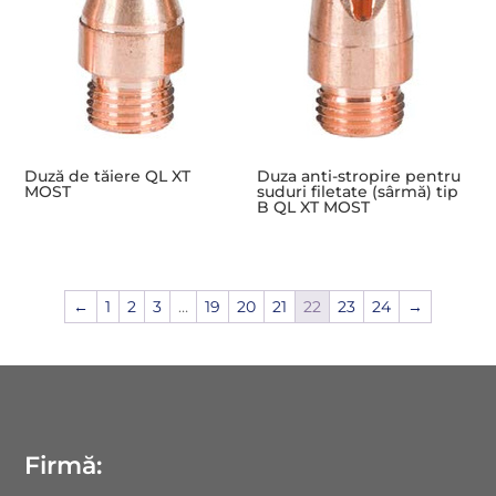
Duză de tăiere QL XT
Duza anti-stropire pentru
MOST
suduri filetate (sârmă) tip
B QL XT MOST
←
1
2
3
…
19
20
21
22
23
24
→
Firmă: