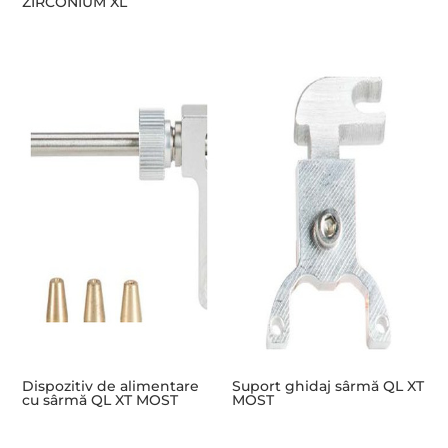
ZIRCONIUM XL
Dispozitiv de alimentare
Suport ghidaj sârmă QL XT
cu sârmă QL XT MOST
MOST