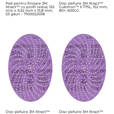
Pad pentru finisare 3M
Disc șlefuire 3M Xtract™
Xtract™ cu profil redus, 152
Cubitron™ II 775L, 152 mm,
mm x 9,52 mm x 15,8 mm,
80+, 600LG
53 găuri – 7100022038
Disc șlefuire 3M Xtract™
Disc șlefuire 3M Xtract™