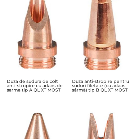
Duza de sudura de colt
Duza anti-stropire pentru
anti-stropire cu adaos de
suduri filetate (cu adaos
sarma tip A QL XT MOST
sârmă) tip B QL XT MOST