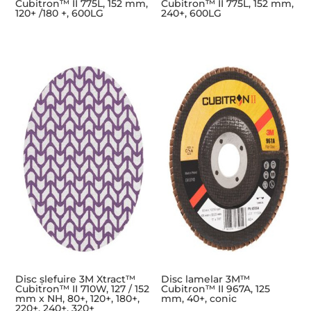
Cubitron™ II 775L, 152 mm,
Cubitron™ II 775L, 152 mm,
120+ /180 +, 600LG
240+, 600LG
Disc șlefuire 3M Xtract™
Disc lamelar 3M™
Cubitron™ II 710W, 127 / 152
Cubitron™ II 967A, 125
mm x NH, 80+, 120+, 180+,
mm, 40+, conic
220+, 240+, 320+