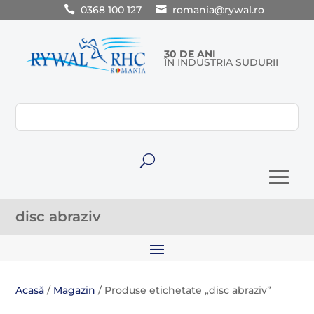
0368 100 127
romania@rywal.ro
30 DE ANI
ÎN INDUSTRIA SUDURII
U
disc abraziv
Acasă
/
Magazin
/ Produse etichetate „disc abraziv”