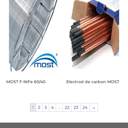
MOST F-NiFe 60/40
Electrod de carbon MOST
1
2
3
4
…
22
23
24
→