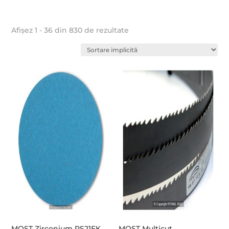
Afișez 1 - 36 din 830 de rezultate
MOST Zirconium PS21FK
MOST Multicut