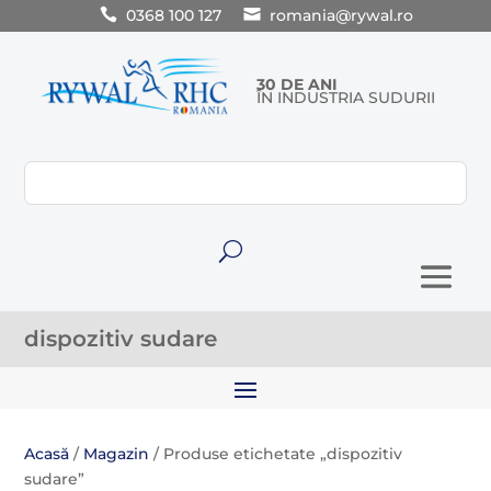
0368 100 127
romania@rywal.ro
30 DE ANI
ÎN INDUSTRIA SUDURII
U
dispozitiv sudare
Acasă
/
Magazin
/ Produse etichetate „dispozitiv
sudare”