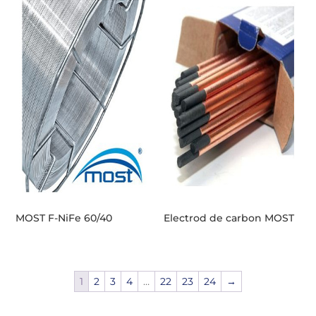
MOST F-NiFe 60/40
Electrod de carbon MOST
1
2
3
4
…
22
23
24
→