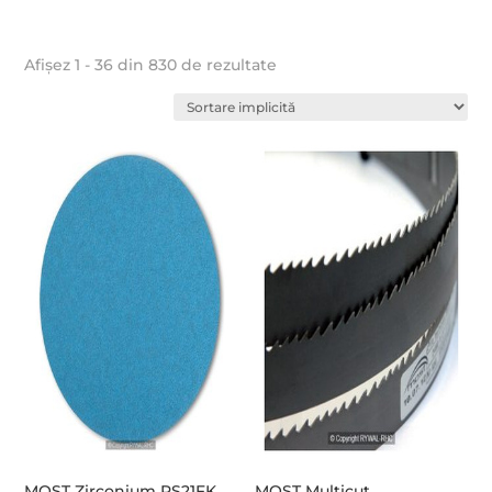
Afișez 1 - 36 din 830 de rezultate
MOST Zirconium PS21FK
MOST Multicut