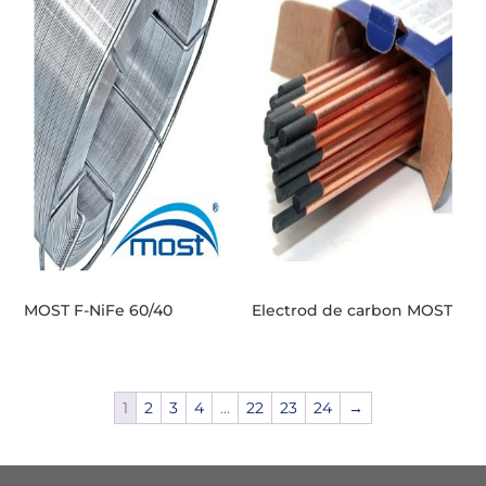
MOST F-NiFe 60/40
Electrod de carbon MOST
1
2
3
4
…
22
23
24
→