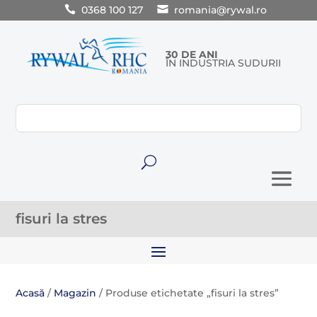
0368 100 127
romania@rywal.ro
30 DE ANI
ÎN INDUSTRIA SUDURII
U
fisuri la stres
Acasă
/
Magazin
/ Produse etichetate „fisuri la stres”