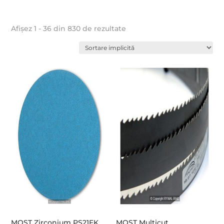
Afișez 1 - 36 din 830 de rezultate
MOST Zirconium PS21FK
MOST Multicut