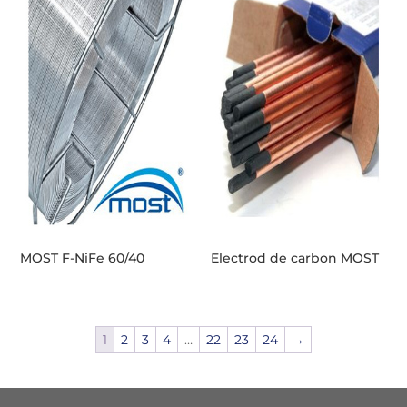
MOST F-NiFe 60/40
Electrod de carbon MOST
1
2
3
4
…
22
23
24
→