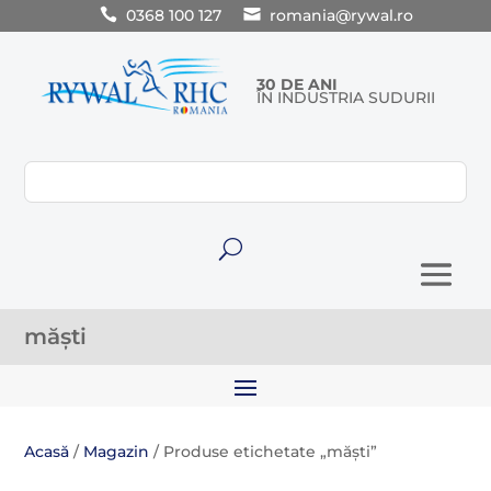
0368 100 127
romania@rywal.ro
30 DE ANI
ÎN INDUSTRIA SUDURII
U
măști
Acasă
/
Magazin
/ Produse etichetate „măști”