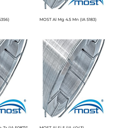
5356)
MOST Al Mg 4.5 Mn (IA 5183)
 Zr (IA 5087)*
MOST Al Si 5 (IA 4043)