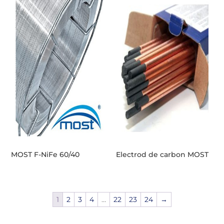
MOST F-NiFe 60/40
Electrod de carbon MOST
1
2
3
4
…
22
23
24
→