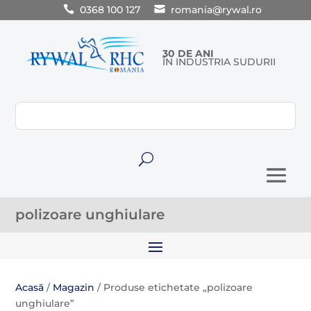
0368 100 127
romania@rywal.ro
30 DE ANI
ÎN INDUSTRIA SUDURII
U
polizoare unghiulare
Acasă
/
Magazin
/ Produse etichetate „polizoare
unghiulare”