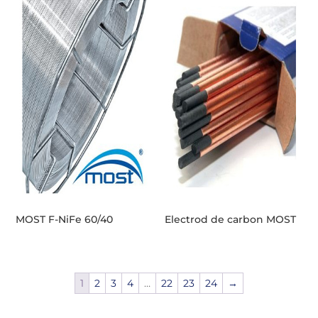
MOST F-NiFe 60/40
Electrod de carbon MOST
1
2
3
4
…
22
23
24
→