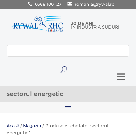
0368 100 127
romania@rywal.ro
30 DE ANI
ÎN INDUSTRIA SUDURII
U
sectorul energetic
Acasă
/
Magazin
/ Produse etichetate „sectorul
energetic”