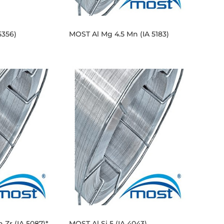
5356)
MOST Al Mg 4.5 Mn (IA 5183)
 Zr (IA 5087)*
MOST Al Si 5 (IA 4043)