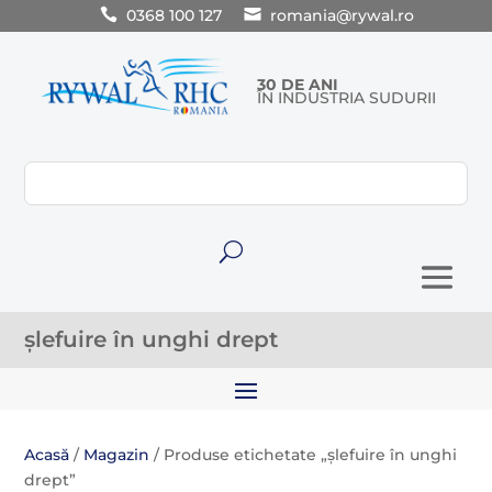
0368 100 127
romania@rywal.ro
30 DE ANI
ÎN INDUSTRIA SUDURII
U
șlefuire în unghi drept
Acasă
/
Magazin
/ Produse etichetate „șlefuire în unghi
drept”